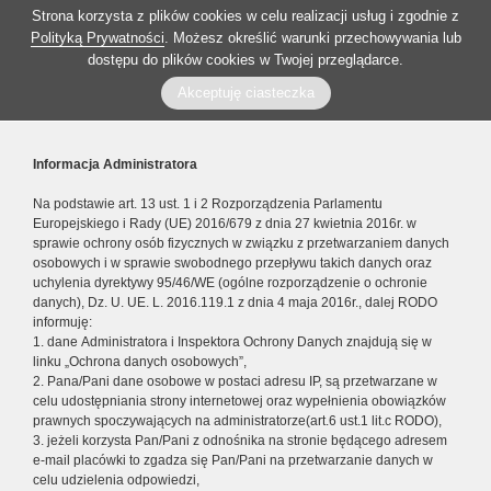
Strona korzysta z plików cookies w celu realizacji usług i zgodnie z
Polityką Prywatności
. Możesz określić warunki przechowywania lub
dostępu do plików cookies w Twojej przeglądarce.
Akceptuję ciasteczka
Informacja Administratora
Na podstawie art. 13 ust. 1 i 2 Rozporządzenia Parlamentu
Europejskiego i Rady (UE) 2016/679 z dnia 27 kwietnia 2016r. w
sprawie ochrony osób fizycznych w związku z przetwarzaniem danych
osobowych i w sprawie swobodnego przepływu takich danych oraz
uchylenia dyrektywy 95/46/WE (ogólne rozporządzenie o ochronie
danych), Dz. U. UE. L. 2016.119.1 z dnia 4 maja 2016r., dalej RODO
informuję:
1. dane Administratora i Inspektora Ochrony Danych znajdują się w
linku „Ochrona danych osobowych”,
2. Pana/Pani dane osobowe w postaci adresu IP, są przetwarzane w
celu udostępniania strony internetowej oraz wypełnienia obowiązków
prawnych spoczywających na administratorze(art.6 ust.1 lit.c RODO),
3. jeżeli korzysta Pan/Pani z odnośnika na stronie będącego adresem
e-mail placówki to zgadza się Pan/Pani na przetwarzanie danych w
celu udzielenia odpowiedzi,