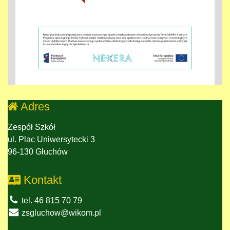
Adres
Zespół Szkół
ul. Plac Uniwersytecki 3
96-130 Głuchów
Kontakt
tel. 46 815 70 79
zsgluchow@wikom.pl