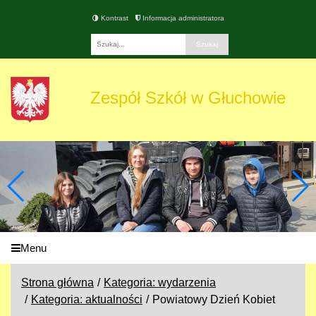
Kontrast
Informacja administratora
Fraza
Zespół Szkół w Głuchowie
Menu
Strona główna
Kategoria: wydarzenia
Kategoria: aktualności
Powiatowy Dzień Kobiet