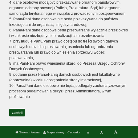
4. dane osobowe mogą być przekazywane organom państwowym,
organom ochrony prawnej (Policja, Prokuratura, Sąd) lub organom
samorządu terytorialnego w związku z prowadzonym postępowaniem,
5. Pana/Pani dane osobowe nie będą przekazywane do państwa
trzeciego ani do organizacji międzynarodowej,
6. Pana/Pani dane osobowe będą przetwarzane wyłącznie przez okres
i w zakresie niezbędnym do realizacji celu przetwarzania,
7. przysługuje Panu/Pani prawo dostępu do treści swoich danych
osobowych oraz ich sprostowania, usunięcia lub ograniczenia
przetwarzania lub prawo do wniesienia sprzeciwu wobec
przetwarzania,
8. ma Pan/Pani prawo wniesienia skargi do Prezesa Urzędu Ochrony
Danych Osobowych,
9. podanie przez Pana/Panią danych osobowych jest fakultatywne
(dobrowolne) w celu udostępnienia strony internetowej,
10. Pana/Pani dane osobowe nie będą podlegały zautomatyzowanym
procesom podejmowania decyzji przez Administratora, w tym
profilowaniu.
zamknij
Strona główna
Mapa strony
Czcionka