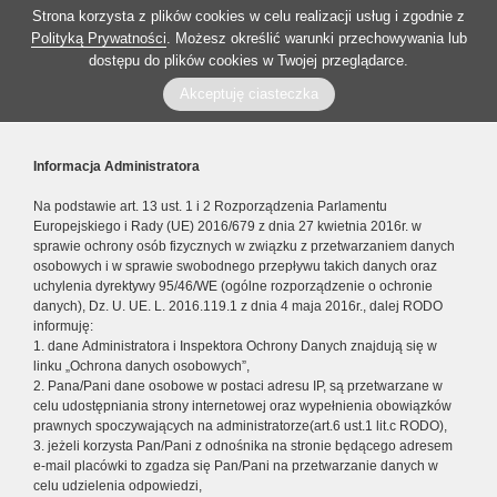
Strona korzysta z plików cookies w celu realizacji usług i zgodnie z
Polityką Prywatności
. Możesz określić warunki przechowywania lub
dostępu do plików cookies w Twojej przeglądarce.
Akceptuję ciasteczka
Informacja Administratora
Na podstawie art. 13 ust. 1 i 2 Rozporządzenia Parlamentu
Europejskiego i Rady (UE) 2016/679 z dnia 27 kwietnia 2016r. w
sprawie ochrony osób fizycznych w związku z przetwarzaniem danych
osobowych i w sprawie swobodnego przepływu takich danych oraz
uchylenia dyrektywy 95/46/WE (ogólne rozporządzenie o ochronie
danych), Dz. U. UE. L. 2016.119.1 z dnia 4 maja 2016r., dalej RODO
informuję:
1. dane Administratora i Inspektora Ochrony Danych znajdują się w
linku „Ochrona danych osobowych”,
2. Pana/Pani dane osobowe w postaci adresu IP, są przetwarzane w
celu udostępniania strony internetowej oraz wypełnienia obowiązków
prawnych spoczywających na administratorze(art.6 ust.1 lit.c RODO),
3. jeżeli korzysta Pan/Pani z odnośnika na stronie będącego adresem
e-mail placówki to zgadza się Pan/Pani na przetwarzanie danych w
celu udzielenia odpowiedzi,