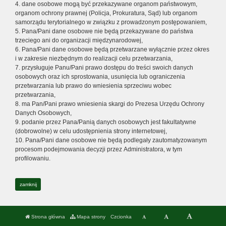
4. dane osobowe mogą być przekazywane organom państwowym,
organom ochrony prawnej (Policja, Prokuratura, Sąd) lub organom
samorządu terytorialnego w związku z prowadzonym postępowaniem,
5. Pana/Pani dane osobowe nie będą przekazywane do państwa
trzeciego ani do organizacji międzynarodowej,
6. Pana/Pani dane osobowe będą przetwarzane wyłącznie przez okres
i w zakresie niezbędnym do realizacji celu przetwarzania,
7. przysługuje Panu/Pani prawo dostępu do treści swoich danych
osobowych oraz ich sprostowania, usunięcia lub ograniczenia
przetwarzania lub prawo do wniesienia sprzeciwu wobec
przetwarzania,
8. ma Pan/Pani prawo wniesienia skargi do Prezesa Urzędu Ochrony
Danych Osobowych,
9. podanie przez Pana/Panią danych osobowych jest fakultatywne
(dobrowolne) w celu udostępnienia strony internetowej,
10. Pana/Pani dane osobowe nie będą podlegały zautomatyzowanym
procesom podejmowania decyzji przez Administratora, w tym
profilowaniu.
zamknij
Strona główna
Mapa strony
Czcionka