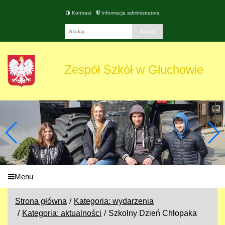
Kontrast
Informacja administratora
Fraza
Zespół Szkół w Głuchowie
Menu
Strona główna
Kategoria: wydarzenia
Kategoria: aktualności
Szkolny Dzień Chłopaka